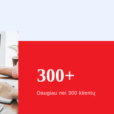
300+
Daugiau nei 300 klientų