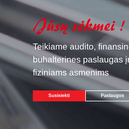
Teikiame audito, finansin
buhalterines paslaugas 
fiziniams asmenims
Susisiekti
Paslaugos