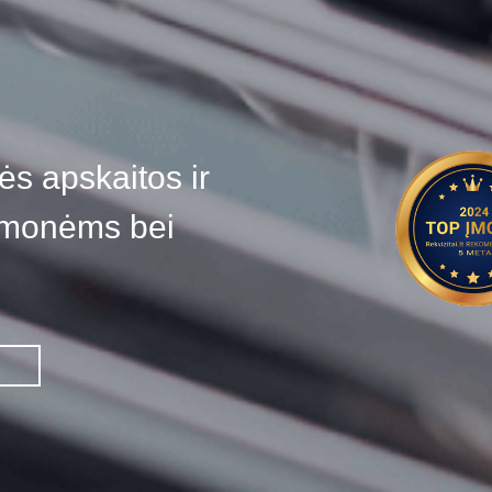
ės apskaitos ir
įmonėms bei