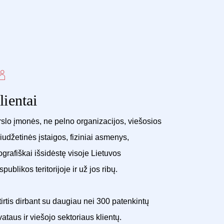
lientai
slo įmonės, ne pelno organizacijos, viešosios
biudžetinės įstaigos, fiziniai asmenys,
grafiškai išsidėstę visoje Lietuvos
publikos teritorijoje ir už jos ribų.
irtis dirbant su daugiau nei 300 patenkintų
vataus ir viešojo sektoriaus klientų.