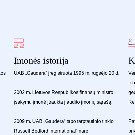
Įmonės istorija
K
kos
UAB „Gaudera“ įregistruota 1995 m. rugsėjo 20 d.
Ver
ir 
2002 m. Lietuvos Respublikos finansų ministro
geo
įsakymu įmonė įtraukta į audito įmonių sąrašą.
Res
2009 m. UAB „Gaudera“ tapo tarptautinio tinklo
Pat
Russell Bedford International“ nare
pri